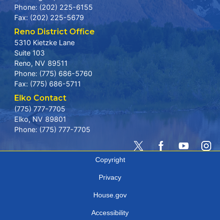
Phone:
(202) 225-6155
Fax:
(202) 225-5679
Reno District Office
5310 Kietzke Lane
Suite 103
Reno,
NV
89511
Phone:
(775) 686-5760
Fax:
(775) 686-5711
Elko Contact
(775) 777-7705
Elko,
NV
89801
Phone:
(775) 777-7705
Copyright
Privacy
House.gov
Accessibility