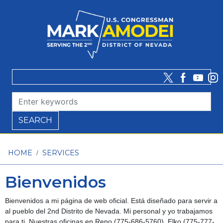
Skip
to
main
content
HOME
SERVICES
Bienvenidos
Bienvenidos a mi página de web oficial. Está diseñado para servir a
al pueblo del 2nd Distrito de Nevada. Mi personal y yo trabajamos
para ti. Nuestras oficinas en Reno (775-686-5760), Elko (775-777-